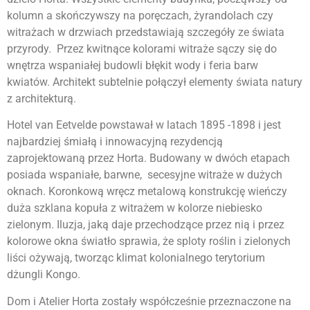
kolumn a skończywszy na poręczach, żyrandolach czy
witrażach w drzwiach przedstawiają szczegóły ze świata
przyrody. Przez kwitnące kolorami witraże sączy się do
wnętrza wspaniałej budowli błękit wody i feria barw
kwiatów. Architekt subtelnie połączył elementy świata natury
z architekturą.
Hotel van Eetvelde powstawał w latach 1895 -1898 i jest
najbardziej śmiałą i innowacyjną rezydencją
zaprojektowaną przez Horta. Budowany w dwóch etapach
posiada wspaniałe, barwne, secesyjne witraże w dużych
oknach. Koronkową wręcz metalową konstrukcję wieńczy
duża szklana kopuła z witrażem w kolorze niebiesko
zielonym. Iluzja, jaką daje przechodzące przez nią i przez
kolorowe okna światło sprawia, że sploty roślin i zielonych
liści ożywają, tworząc klimat kolonialnego terytorium
dżungli Kongo.
Dom i Atelier Horta zostały współcześnie przeznaczone na