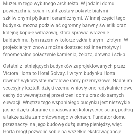
Muzeum tego wybitnego architekta. W jadalni domu
powierzchnia ścian i sufit zostały pokryte białymi
szkliwionymi płytkami ceramicznymi. W innej części tego
budynku można podziwiać ogromny barwny świetlik oraz
kolejną kopułę witrażową, która sprawia wrażenie
baldachimu, tym razem w kolorze szkła białym i złotym. W
projekcie tym znowu można dostrzec roślinne motywy i
fenomenalne połączenie kamienia, żelaza, drewna i szkła.
Ostatni z istniejących budynków zaprojektowanych przez
Victora Horta to Hotel Solvay. I w tym budynku Horta
również wykorzystał metalowe ramy przemysłowe. Nadał im
secesyjny kształt, dzięki czemu wniosły one radykalnie nowe
cechy do wewnętrznej przestrzeni domu oraz do samych
elewacji. Wnętrze tego wspaniałego budynku jest niezwykle
jasne, dzięki staranie dopasowanej kolorystyce ścian, podłóg
a także szkła zamontowanego w oknach. Fundator domu
przeznaczył na jego budowę dużą sumę pieniędzy, więc
Horta mógł pozwolić sobie na wszelkie ekstrawagancje.