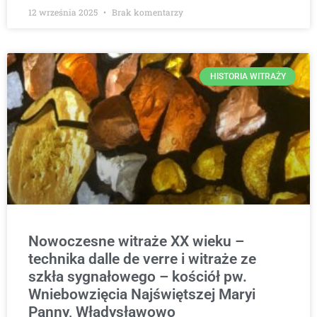
12 września 2025
Brak komentarzy
HISTORIA WITRAŻY
Nowoczesne witraże XX wieku –
technika dalle de verre i witraże ze
szkła sygnałowego – kościół pw.
Wniebowzięcia Najświętszej Maryi
Panny, Władysławowo