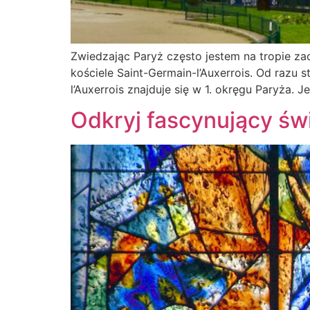
Zwiedzając Paryż często jestem na tropie za
kościele Saint-Germain-l’Auxerrois. Od razu 
l’Auxerrois znajduje się w 1. okręgu Paryża. J
Odkryj fascynujący św