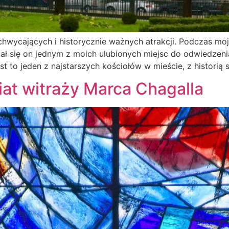
chwycających i historycznie ważnych atrakcji. Podczas moj
stał się on jednym z moich ulubionych miejsc do odwiedzen
est to jeden z najstarszych kościołów w mieście, z historią
iat witraży Marca Chagalla