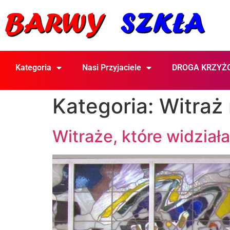
Kategoria
Nasi Przyjaciele
DROGA KRZYŻ
Kategoria:
Witraż
Witraże, które widział