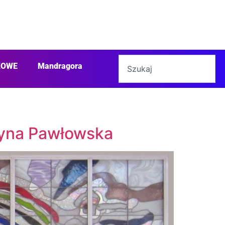
ŻOWE
Mandragora
styna Pawłowska