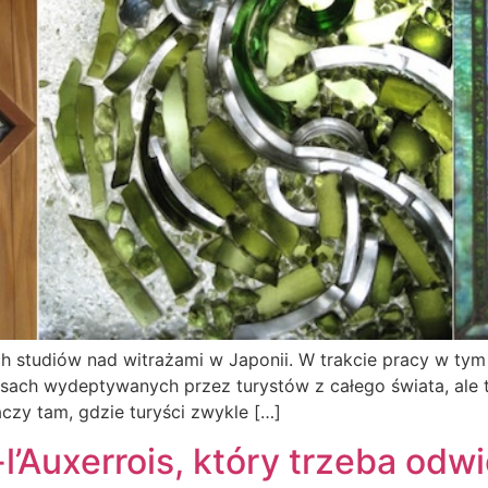
ch studiów nad witrażami w Japonii. W trakcie pracy w ty
rasach wydeptywanych przez turystów z całego świata, ale 
czy tam, gdzie turyści zwykle […]
l’Auxerrois, który trzeba odw