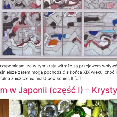
 przypominam, że w tym kraju witraże są przejawem wpływó
śniejsze zatem mogą pochodzić z końca XIX wieku, choć i t
otalne zniszczenie miast pod koniec II […]
am w Japonii (część I) – Krys