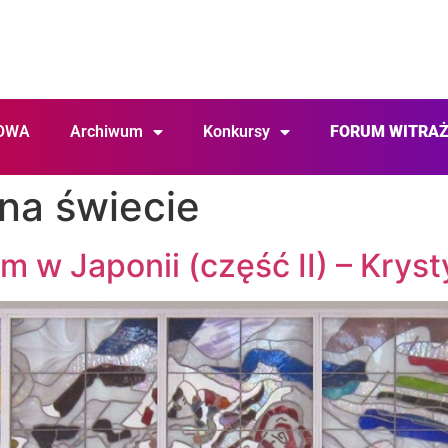
OWA
Archiwum
Konkursy
FORUM WITRA
 na świecie
am w Japonii (część II) – Kry