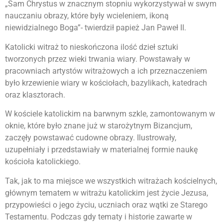
„Sam Chrystus w znacznym stopniu wykorzystywał w swym
nauczaniu obrazy, które były wcieleniem, ikoną
niewidzialnego Boga”- twierdził papież Jan Paweł II.
Katolicki witraż to nieskończona ilość dzieł sztuki
tworzonych przez wieki trwania wiary. Powstawały w
pracowniach artystów witrażowych a ich przeznaczeniem
było krzewienie wiary w kościołach, bazylikach, katedrach
oraz klasztorach.
W kościele katolickim na barwnym szkle, zamontowanym w
oknie, które było znane już w starożytnym Bizancjum,
zaczęły powstawać cudowne obrazy. Ilustrowały,
uzupełniały i przedstawiały w materialnej formie naukę
kościoła katolickiego.
Tak, jak to ma miejsce we wszystkich witrażach kościelnych,
głównym tematem w witrażu katolickim jest życie Jezusa,
przypowieści o jego życiu, uczniach oraz wątki ze Starego
Testamentu. Podczas gdy tematy i historie zawarte w