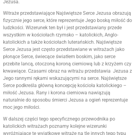
Jezusa.
Witraże przedstawiające Najświętsze Serce Jezusa obrazują
fizycznie jego serce, które reprezentuje Jego boską miłość do
ludzkości. Wizerunek ten był i jest przedstawiany przede
wszystkim w kościołach rzymsko – katolickich, Anglo-
katolickich a także kościołach luterańskich. Najświętsze
Serce Jezusa jest często przedstawiane w witrażach jako
płonące Serce, świecące światłem boskim, jako serce
przebite lancą, otoczoną koroną cierniową lub z krzyżem czy
krwawiące. Czasami obraz na witrażu przedstawia Jezusa z
Jego rannymi rękami wskazującymi na serce. Najświętsze
Serce podkreśla główną koncepcję kościoła katolickiego –
miłość Jezusa. Rany i korona cierniowa nawiązują
naturalnie do sposobu śmierci Jezusa a ogień reprezentuje
moc jego miłości.
W dalszej części tego specyficznego przewodnika po
katolickich witrażach poznamy kolejne wizerunki
wyróżniające te wyjątkowe witraże na tle innych tego typu