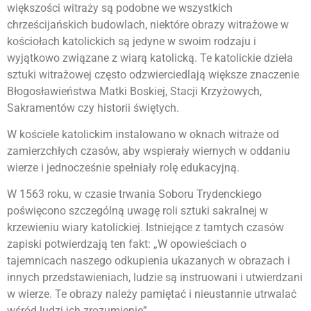
większości witraży są podobne we wszystkich
chrześcijańskich budowlach, niektóre obrazy witrażowe w
kościołach katolickich są jedyne w swoim rodzaju i
wyjątkowo związane z wiarą katolicką. Te katolickie dzieła
sztuki witrażowej często odzwierciedlają większe znaczenie
Błogosławieństwa Matki Boskiej, Stacji Krzyżowych,
Sakramentów czy historii świętych.
W kościele katolickim instalowano w oknach witraże od
zamierzchłych czasów, aby wspierały wiernych w oddaniu
wierze i jednocześnie spełniały rolę edukacyjną.
W 1563 roku, w czasie trwania Soboru Trydenckiego
poświęcono szczególną uwagę roli sztuki sakralnej w
krzewieniu wiary katolickiej. Istniejące z tamtych czasów
zapiski potwierdzają ten fakt: „W opowieściach o
tajemnicach naszego odkupienia ukazanych w obrazach i
innych przedstawieniach, ludzie są instruowani i utwierdzani
w wierze. Te obrazy należy pamiętać i nieustannie utrwalać
wśród ludzi ich zrozumienie”.