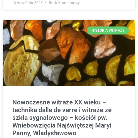
12 września 2025
Brak komentarzy
HISTORIA WITRAŻY
Nowoczesne witraże XX wieku –
technika dalle de verre i witraże ze
szkła sygnałowego – kościół pw.
Wniebowzięcia Najświętszej Maryi
Panny, Władysławowo