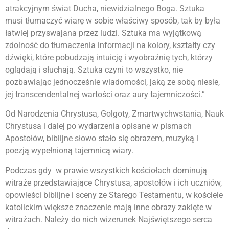
atrakcyjnym świat Ducha, niewidzialnego Boga. Sztuka
musi tłumaczyć wiarę w sobie właściwy sposób, tak by była
łatwiej przyswajana przez ludzi. Sztuka ma wyjątkową
zdolność do tłumaczenia informacji na kolory, kształty czy
dźwięki, które pobudzają intuicję i wyobraźnię tych, którzy
oglądają i słuchają. Sztuka czyni to wszystko, nie
pozbawiając jednocześnie wiadomości, jaką ze sobą niesie,
jej transcendentalnej wartości oraz aury tajemniczości.”
Od Narodzenia Chrystusa, Golgoty, Zmartwychwstania, Nauk
Chrystusa i dalej po wydarzenia opisane w pismach
Apostołów, biblijne słowo stało się obrazem, muzyką i
poezją wypełnioną tajemnicą wiary.
Podczas gdy w prawie wszystkich kościołach dominują
witraże przedstawiające Chrystusa, apostołów i ich uczniów,
opowieści biblijne i sceny ze Starego Testamentu, w kościele
katolickim większe znaczenie mają inne obrazy zaklęte w
witrażach. Należy do nich wizerunek Najświętszego serca