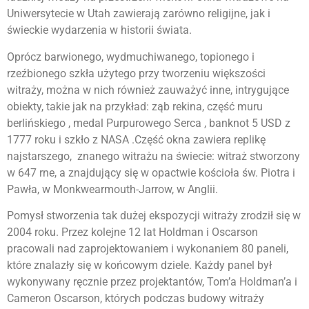
Uniwersytecie w Utah zawierają zarówno religijne, jak i
świeckie wydarzenia w historii świata.
Oprócz barwionego, wydmuchiwanego, topionego i
rzeźbionego szkła użytego przy tworzeniu większości
witraży, można w nich również zauważyć inne, intrygujące
obiekty, takie jak na przykład: ząb rekina, część muru
berlińskiego , medal Purpurowego Serca , banknot 5 USD z
1777 roku i szkło z NASA .Część okna zawiera replikę
najstarszego, znanego witrażu na świecie: witraż stworzony
w 647 rne, a znajdujący się w opactwie kościoła św. Piotra i
Pawła, w Monkwearmouth-Jarrow, w Anglii.
Pomysł stworzenia tak dużej ekspozycji witraży zrodził się w
2004 roku. Przez kolejne 12 lat Holdman i Oscarson
pracowali nad zaprojektowaniem i wykonaniem 80 paneli,
które znalazły się w końcowym dziele. Każdy panel był
wykonywany ręcznie przez projektantów, Tom’a Holdman’a i
Cameron Oscarson, których podczas budowy witraży