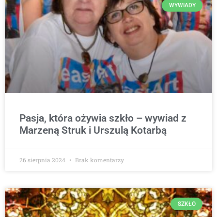
WYWIADY
Pasja, która ożywia szkło – wywiad z
Marzeną Struk i Urszulą Kotarbą
26 sierpnia 2024
Brak komentarzy
SZKŁO