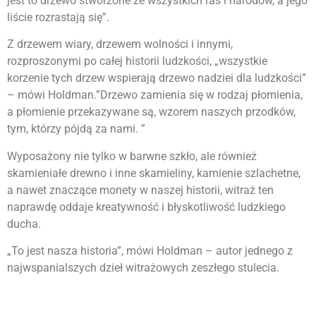
jest to drzewo stworzone ze wszystkich ras i narodów, a jego
liście rozrastają się”.
Z drzewem wiary, drzewem wolności i innymi,
rozproszonymi po całej historii ludzkości, „wszystkie
korzenie tych drzew wspierają drzewo nadziei dla ludzkości”
– mówi Holdman.”Drzewo zamienia się w rodzaj płomienia,
a płomienie przekazywane są, wzorem naszych przodków,
tym, którzy pójdą za nami. ”
Wyposażony nie tylko w barwne szkło, ale również
skamieniałe drewno i inne skamieliny, kamienie szlachetne,
a nawet znaczące monety w naszej historii, witraż ten
naprawdę oddaje kreatywność i błyskotliwość ludzkiego
ducha.
„To jest nasza historia”, mówi Holdman – autor jednego z
najwspanialszych dzieł witrażowych zeszłego stulecia.