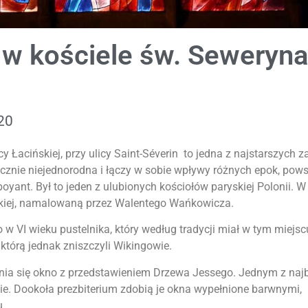
 w kościele św. Seweryn
20
cy Łacińskiej, przy ulicy Saint-Séverin to jedna z najstarszych
cznie niejednorodna i łączy w sobie wpływy różnych epok, pow
oyant. Był to jeden z ulubionych kościołów paryskiej Polonii. W 
skiej, namalowaną przez Walentego Wańkowicza.
o w VI wieku pustelnika, który według tradycji miał w tym miejs
 którą jednak zniszczyli Wikingowie.
żnia się okno z przedstawieniem Drzewa Jessego. Jednym z najb
ie. Dookoła prezbiterium zdobią je okna wypełnione barwnymi,
u.