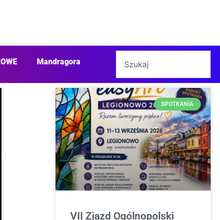
ŻOWE
Mandragora
SPOTKANIA
VII Zjazd Ogólnopolski