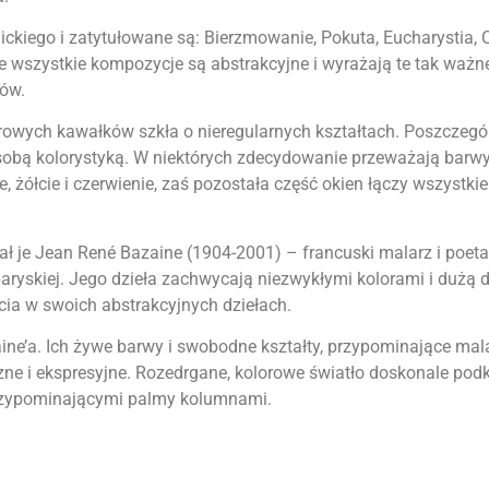
ckiego i zatytułowane są: Bierzmowanie, Pokuta, Eucharystia, C
 wszystkie kompozycje są abstrakcyjne i wyrażają te tak ważn
tów.
rowych kawałków szkła o nieregularnych kształtach. Poszczegó
 sobą kolorystyką. W niektórych zdecydowanie przeważają barw
e, żółcie i czerwienie, zaś pozostała część okien łączy wszystki
ł je Jean René Bazaine (1904-2001) – francuski malarz i poeta
paryskiej. Jego dzieła zachwycają niezwykłymi kolorami i dużą
cia w swoich abstrakcyjnych dziełach.
ine’a. Ich żywe barwy i swobodne kształty, przypominające mal
zne i ekspresyjne. Rozedrgane, kolorowe światło doskonale podk
 przypominającymi palmy kolumnami.