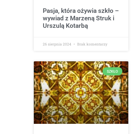
Pasja, która ożywia szkło –
wywiad z Marzeną Struk i
Urszulą Kotarbą
26 sierpnia 2024
Brak komentarzy
SZKŁO