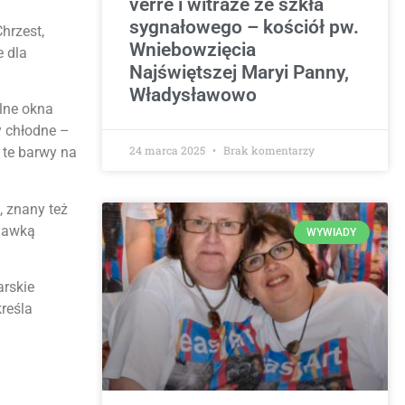
verre i witraże ze szkła
sygnałowego – kościół pw.
hrzest,
Wniebowzięcia
e dla
Najświętszej Maryi Panny,
Władysławowo
lne okna
y chłodne –
24 marca 2025
Brak komentarzy
e te barwy na
, znany też
 dawką
WYWIADY
arskie
reśla