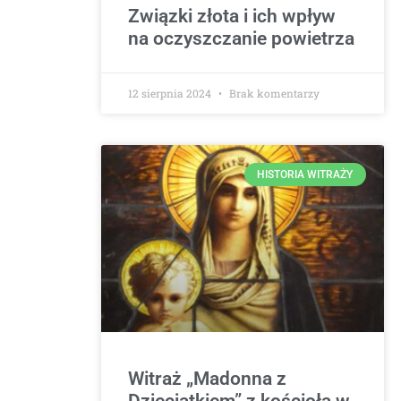
Związki złota i ich wpływ
na oczyszczanie powietrza
12 sierpnia 2024
Brak komentarzy
HISTORIA WITRAŻY
Witraż „Madonna z
Dzieciątkiem” z kościoła w