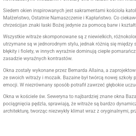
Siedem okien inspirowanych jest sakramentami kościoła katoli
Małżeństwo, Ostatnie Namaszczenie i Kapłaństwo. Co ciekawe
chrześcijan znaki łaski Bożej jedynie za pomocą barw i kształ
Wszystkie witraże skomponowane są z niewielkich, różnokolo
utrzymane są w jednorodnym stylu, jednak różnią się między
błękity i fiolety, w innych wyraźnie dominują ciepłe pomarańcz
zasadzie wyraźnych kontrastów.
Okna zostały wykonane przez Bernarda Allaina, a zaprojektowa
ze swoich witraży i mozaik. Bazaine był twórcą nowej szkoły 
emocji. W niezrównany sposób potrafił zawrzeć głębokie uczu
Okna w kościele św. Seweryna to najbardziej znane okna Baza
pociągnięcia pędzla, sprawiają, że witraże są bardzo dynamic
architekturę, tworząc niezwykły klimat wraz z oryginalnymi,