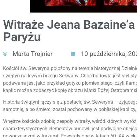
Witraże Jeana Bazaine’a
Paryżu
Marta Trojniar
10 października, 20
Kościół św. Seweryna położony na terenie historycznej Dzielni
świątyń na lewym brzegu Sekwany. Choć budowla jest stylisty
podawana jest jako przykład gotyku płomienistego, czyli flamb
kaplic można zobaczyć kopię obrazu Matki Bożej Ostrobram
Historia świątyni łączy się z postacią św. Seweryna – żyjąceg
samotnię, a po śmierci został pochowany w pobliskiej kaplicy,
Wnętrze kościoła zdobią zespoły witraży, wśród których wyró
charakterystycznych elementów budowli jest podwójne obejśc
nowoczesnymi witrażami. Powstały one w latach 60. XX wiek