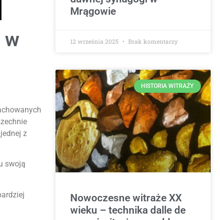
Mrągowie
a w
12 września 2025
Brak komentarzy
HISTORIA WITRAŻY
 zachowanych
szechnie
jednej z
cu swoją
ardziej
Nowoczesne witraże XX
wieku – technika dalle de