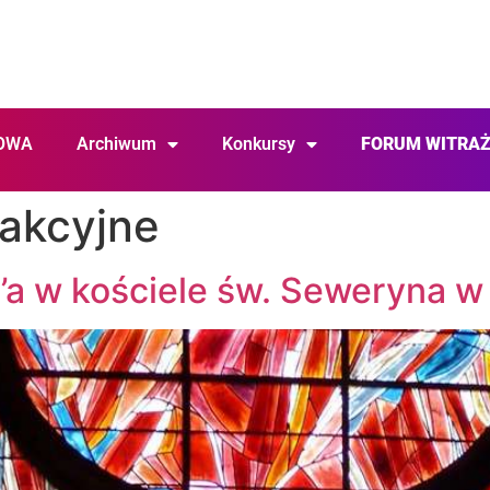
OWA
Archiwum
Konkursy
FORUM WITRA
rakcyjne
’a w kościele św. Seweryna w