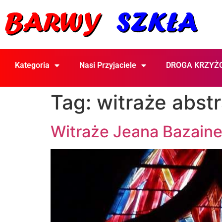
Kategoria
Nasi Przyjaciele
DROGA KRZYŻ
Tag:
witraże abst
Witraże Jeana Bazaine