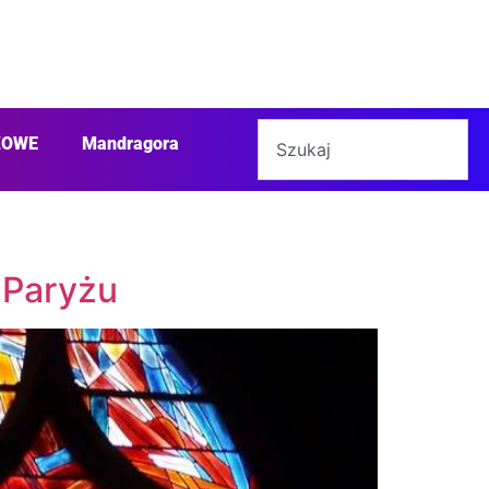
ŻOWE
Mandragora
 Paryżu