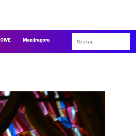
ŻOWE
Mandragora