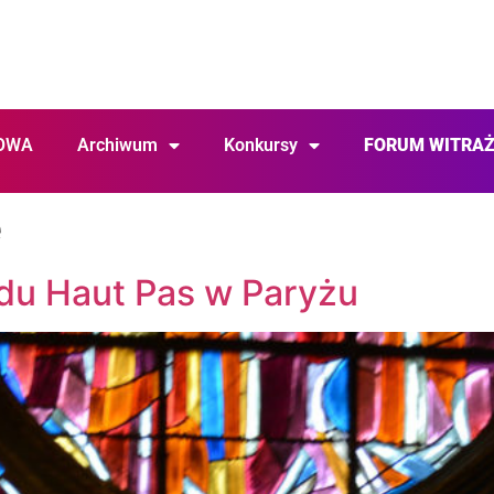
OWA
Archiwum
Konkursy
FORUM WITRA
e
 du Haut Pas w Paryżu