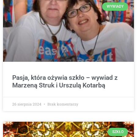
WYWIADY
Pasja, która ożywia szkło – wywiad z
Marzeną Struk i Urszulą Kotarbą
26 sierpnia 2024
Brak komentarzy
SZKŁO