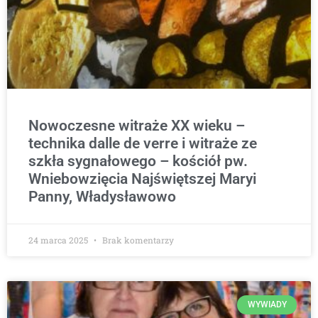
Nowoczesne witraże XX wieku –
technika dalle de verre i witraże ze
szkła sygnałowego – kościół pw.
Wniebowzięcia Najświętszej Maryi
Panny, Władysławowo
24 marca 2025
Brak komentarzy
WYWIADY