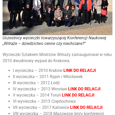
Uczestnicy wycieczki towarzyszącej Konferencji Naukowej
„Witraże – dziedzictwo cenne czy niechciane?”
Wycieczki Szlakiem Mistrzów Witraży zainaugurował w roku
2010 dwudniowy wypad do Krakowa.
I wycieczka – 2010 Kraków
LINK DO RELACJI
II wycieczka – 2011 Rypin i Włocławek
III wycieczka – 2012 Łódź
IV wycieczka – 2013 Wrocław
LINK DO RELACJI
V wycieczka – 2014 Toruń
LINK DO RELACJI
VI wycieczka – 2015 Częstochowa
VII wycieczka – 2017 Katowice
LINK DO RELACJI
VIII wycieczka – 2018 Mazowsze (przy konferencji