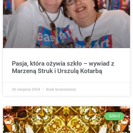
Pasja, która ożywia szkło – wywiad z
Marzeną Struk i Urszulą Kotarbą
26 sierpnia 2024
Brak komentarzy
SZKŁO