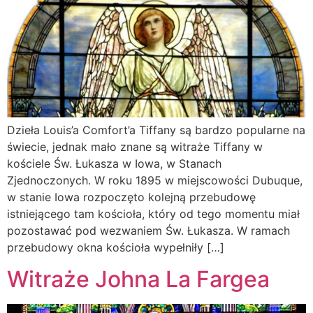
Dzieła Louis’a Comfort’a Tiffany są bardzo popularne na
świecie, jednak mało znane są witraże Tiffany w
kościele Św. Łukasza w Iowa, w Stanach
Zjednoczonych. W roku 1895 w miejscowości Dubuque,
w stanie Iowa rozpoczęto kolejną przebudowę
istniejącego tam kościoła, który od tego momentu miał
pozostawać pod wezwaniem Św. Łukasza. W ramach
przebudowy okna kościoła wypełniły […]
Witraże Johna La Fargea