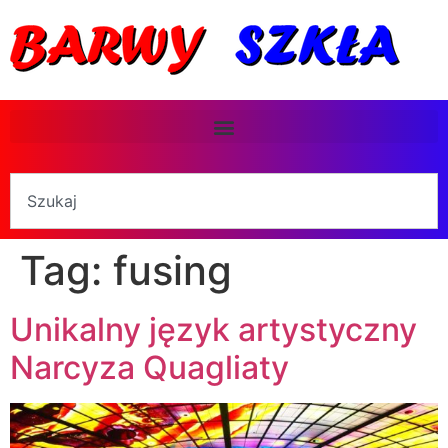
Tag:
fusing
Unikalny język artystyczny
Narcyza Quagliaty