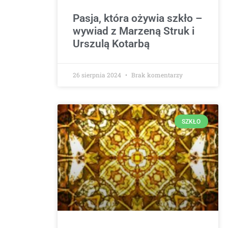
Pasja, która ożywia szkło –
wywiad z Marzeną Struk i
Urszulą Kotarbą
26 sierpnia 2024
Brak komentarzy
SZKŁO