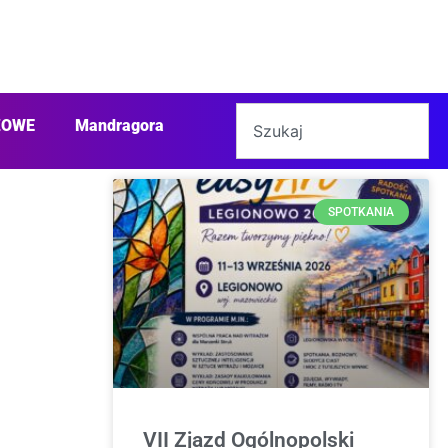
ŻOWE
Mandragora
SPOTKANIA
VII Zjazd Ogólnopolski