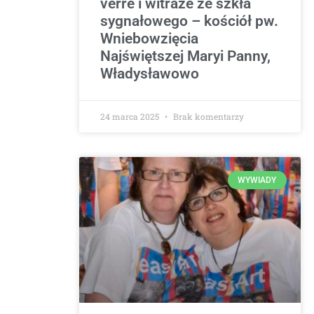
verre i witraże ze szkła
sygnałowego – kościół pw.
Wniebowzięcia
Najświętszej Maryi Panny,
Władysławowo
24 marca 2025
Brak komentarzy
WYWIADY