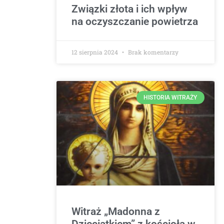
Związki złota i ich wpływ
na oczyszczanie powietrza
12 sierpnia 2024
Brak komentarzy
HISTORIA WITRAŻY
Witraż „Madonna z
Dzieciątkiem” z kościoła w