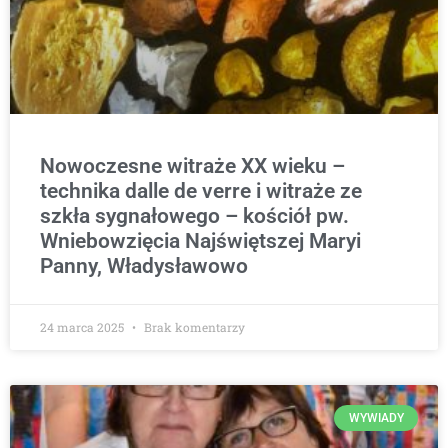
Nowoczesne witraże XX wieku –
technika dalle de verre i witraże ze
szkła sygnałowego – kościół pw.
Wniebowzięcia Najświętszej Maryi
Panny, Władysławowo
24 marca 2025
Brak komentarzy
WYWIADY