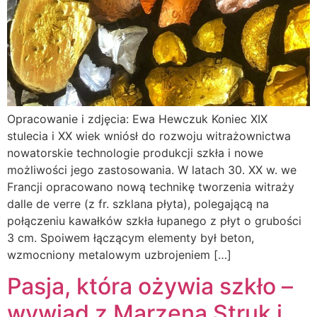
Opracowanie i zdjęcia: Ewa Hewczuk Koniec XIX
stulecia i XX wiek wniósł do rozwoju witrażownictwa
nowatorskie technologie produkcji szkła i nowe
możliwości jego zastosowania. W latach 30. XX w. we
Francji opracowano nową technikę tworzenia witraży
dalle de verre (z fr. szklana płyta), polegającą na
połączeniu kawałków szkła łupanego z płyt o grubości
3 cm. Spoiwem łączącym elementy był beton,
wzmocniony metalowym uzbrojeniem […]
Pasja, która ożywia szkło –
wywiad z Marzeną Struk i