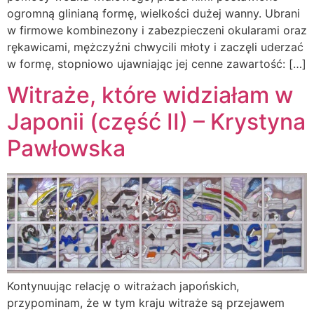
ogromną glinianą formę, wielkości dużej wanny. Ubrani
w firmowe kombinezony i zabezpieczeni okularami oraz
rękawicami, mężczyźni chwycili młoty i zaczęli uderzać
w formę, stopniowo ujawniając jej cenne zawartość: […]
Witraże, które widziałam w
Japonii (część II) – Krystyna
Pawłowska
Kontynuując relację o witrażach japońskich,
przypominam, że w tym kraju witraże są przejawem