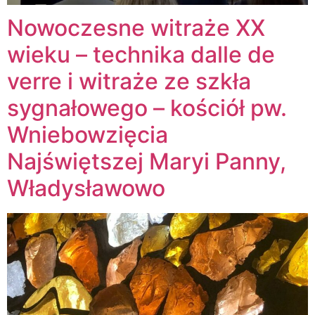
Nowoczesne witraże XX
wieku – technika dalle de
verre i witraże ze szkła
sygnałowego – kościół pw.
Wniebowzięcia
Najświętszej Maryi Panny,
Władysławowo