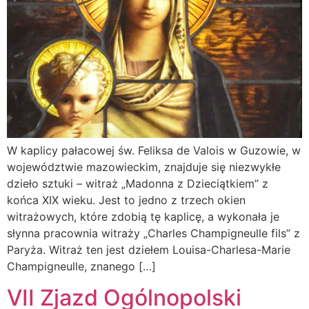
W kaplicy pałacowej św. Feliksa de Valois w Guzowie, w
województwie mazowieckim, znajduje się niezwykłe
dzieło sztuki – witraż „Madonna z Dzieciątkiem” z
końca XIX wieku. Jest to jedno z trzech okien
witrażowych, które zdobią tę kaplicę, a wykonała je
słynna pracownia witraży „Charles Champigneulle fils” z
Paryża. Witraż ten jest dziełem Louisa-Charlesa-Marie
Champigneulle, znanego […]
VII Zjazd Ogólnopolski