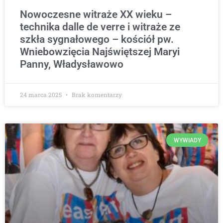
Nowoczesne witraże XX wieku –
technika dalle de verre i witraże ze
szkła sygnałowego – kościół pw.
Wniebowzięcia Najświętszej Maryi
Panny, Władysławowo
24 marca 2025
Brak komentarzy
WYWIADY