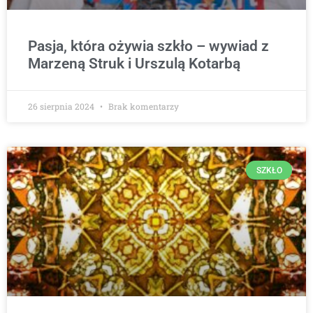
Pasja, która ożywia szkło – wywiad z
Marzeną Struk i Urszulą Kotarbą
26 sierpnia 2024
Brak komentarzy
SZKŁO