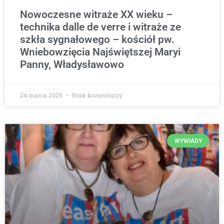
Nowoczesne witraże XX wieku –
technika dalle de verre i witraże ze
szkła sygnałowego – kościół pw.
Wniebowzięcia Najświętszej Maryi
Panny, Władysławowo
24 marca 2025
Brak komentarzy
WYWIADY