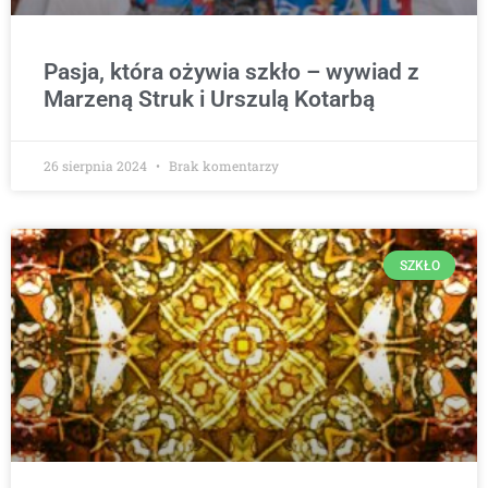
Pasja, która ożywia szkło – wywiad z
Marzeną Struk i Urszulą Kotarbą
26 sierpnia 2024
Brak komentarzy
SZKŁO