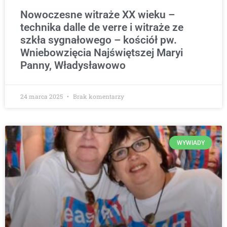
Nowoczesne witraże XX wieku –
technika dalle de verre i witraże ze
szkła sygnałowego – kościół pw.
Wniebowzięcia Najświętszej Maryi
Panny, Władysławowo
24 marca 2025
Brak komentarzy
WYWIADY