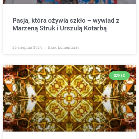
Pasja, która ożywia szkło – wywiad z
Marzeną Struk i Urszulą Kotarbą
26 sierpnia 2024
Brak komentarzy
SZKŁO