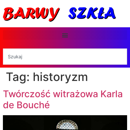
Tag:
historyzm
Twórczość witrażowa Karla
de Bouché