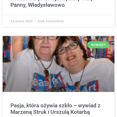
Panny, Władysławowo
24 marca 2025
Brak komentarzy
WYWIADY
Pasja, która ożywia szkło – wywiad z
Marzeną Struk i Urszulą Kotarbą