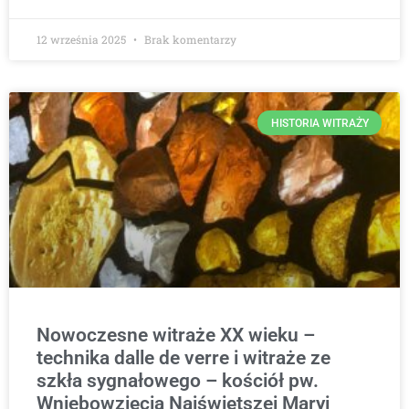
12 września 2025
Brak komentarzy
HISTORIA WITRAŻY
Nowoczesne witraże XX wieku –
technika dalle de verre i witraże ze
szkła sygnałowego – kościół pw.
Wniebowzięcia Najświętszej Maryi