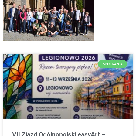
SPOTKANIA
VII Zjazd Ogólnopolski easyArt –