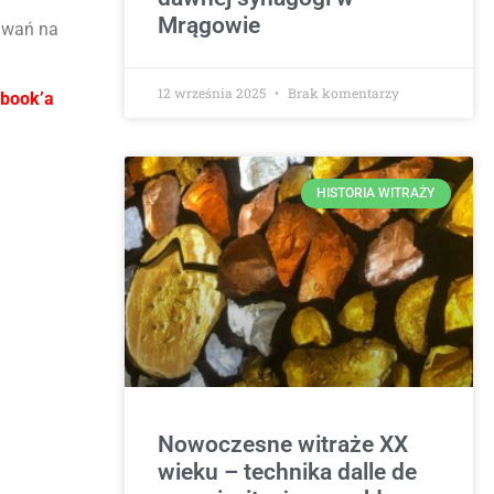
Mrągowie
kiwań na
12 września 2025
Brak komentarzy
-book’a
HISTORIA WITRAŻY
Nowoczesne witraże XX
wieku – technika dalle de