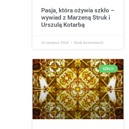
Pasja, która ożywia szkło –
wywiad z Marzeną Struk i
Urszulą Kotarbą
26 sierpnia 2024
Brak komentarzy
SZKŁO