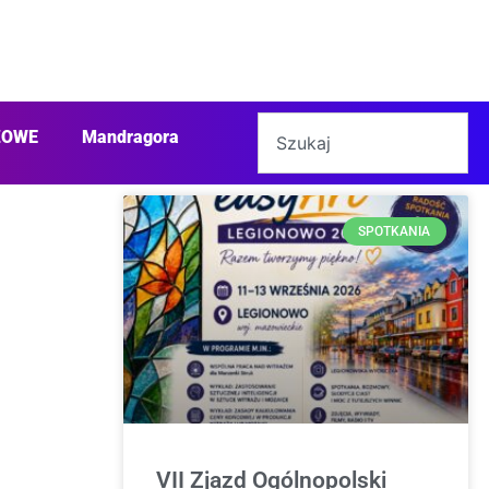
ŻOWE
Mandragora
SPOTKANIA
VII Zjazd Ogólnopolski