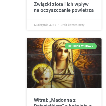
Związki złota i ich wpływ
na oczyszczanie powietrza
12 sierpnia 2024
Brak komentarzy
HISTORIA WITRAŻY
Witraż „Madonna z
Dzieciątkiem” z kościoła w