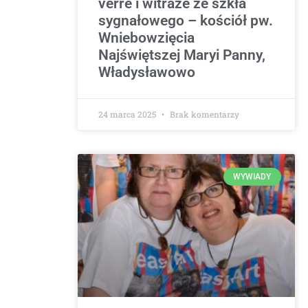
verre i witraże ze szkła
sygnałowego – kościół pw.
Wniebowzięcia
Najświętszej Maryi Panny,
Władysławowo
24 marca 2025
Brak komentarzy
WYWIADY