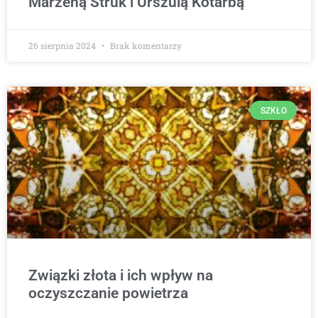
Marzeną Struk i Urszulą Kotarbą
26 sierpnia 2024
Brak komentarzy
SZKŁO
Związki złota i ich wpływ na
oczyszczanie powietrza