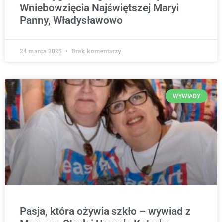
Wniebowzięcia Najświętszej Maryi
Panny, Władysławowo
24 marca 2025
Brak komentarzy
WYWIADY
Pasja, która ożywia szkło – wywiad z