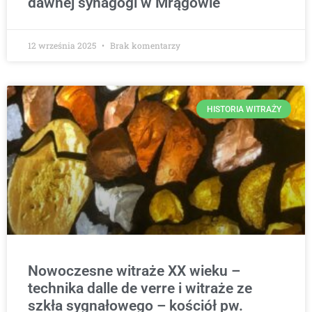
dawnej synagogi w Mrągowie
12 września 2025
Brak komentarzy
HISTORIA WITRAŻY
Nowoczesne witraże XX wieku –
technika dalle de verre i witraże ze
szkła sygnałowego – kościół pw.