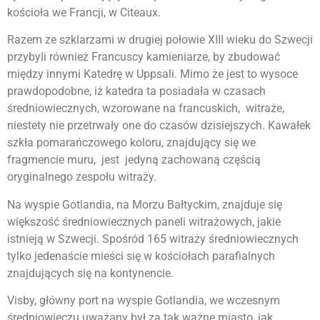
kościoła we Francji, w Citeaux.
Razem ze szklarzami w drugiej połowie XIII wieku do Szwecji
przybyli również Francuscy kamieniarze, by zbudować
między innymi Katedrę w Uppsali. Mimo że jest to wysoce
prawdopodobne, iż katedra ta posiadała w czasach
średniowiecznych, wzorowane na francuskich, witraże,
niestety nie przetrwały one do czasów dzisiejszych. Kawałek
szkła pomarańczowego koloru, znajdujący się we
fragmencie muru, jest jedyną zachowaną częścią
oryginalnego zespołu witraży.
Na wyspie Gotlandia, na Morzu Bałtyckim, znajduje się
większość średniowiecznych paneli witrażowych, jakie
istnieją w Szwecji. Spośród 165 witraży średniowiecznych
tylko jedenaście mieści się w kościołach parafialnych
znajdujących się na kontynencie.
Visby, główny port na wyspie Gotlandia, we wczesnym
średniowieczu uważany był za tak ważne miasto, jak