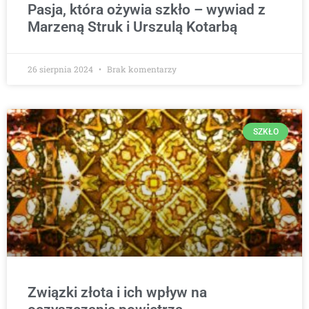
Pasja, która ożywia szkło – wywiad z
Marzeną Struk i Urszulą Kotarbą
26 sierpnia 2024
Brak komentarzy
SZKŁO
Związki złota i ich wpływ na