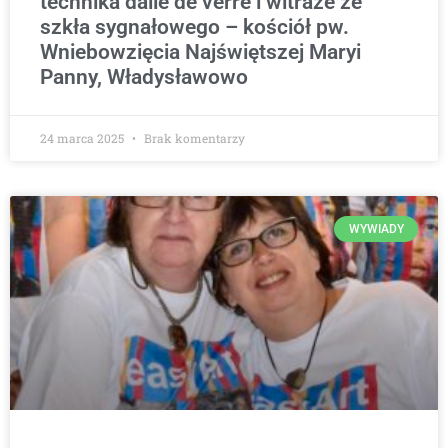
technika dalle de verre i witraże ze
szkła sygnałowego – kościół pw.
Wniebowzięcia Najświętszej Maryi
Panny, Władysławowo
24 marca 2025
Brak komentarzy
WYWIADY