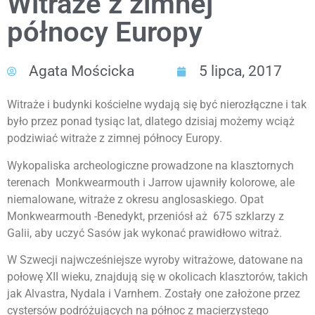
Witraże z zimnej
północy Europy
Agata Mościcka
5 lipca, 2017
Witraże i budynki kościelne wydają się być nierozłączne i tak
było przez ponad tysiąc lat, dlatego dzisiaj możemy wciąż
podziwiać witraże z zimnej północy Europy.
Wykopaliska archeologiczne prowadzone na klasztornych
terenach Monkwearmouth i Jarrow ujawniły kolorowe, ale
niemalowane, witraże z okresu anglosaskiego. Opat
Monkwearmouth -Benedykt, przeniósł aż 675 szklarzy z
Galii, aby uczyć Sasów jak wykonać prawidłowo witraż.
W Szwecji najwcześniejsze wyroby witrażowe, datowane na
połowę XII wieku, znajdują się w okolicach klasztorów, takich
jak Alvastra, Nydala i Varnhem. Zostały one założone przez
cystersów podróżujących na północ z macierzystego