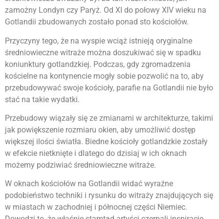
zamożny Londyn czy Paryż. Od XI do połowy XIV wieku na
Gotlandii zbudowanych zostało ponad sto kościołów.
Przyczyny tego, że na wyspie wciąż istnieją oryginalne
średniowieczne witraże można doszukiwać się w spadku
koniunktury gotlandzkiej. Podczas, gdy zgromadzenia
kościelne na kontynencie mogły sobie pozwolić na to, aby
przebudowywać swoje kościoły, parafie na Gotlandii nie było
stać na takie wydatki.
Przebudowy wiązały się ze zmianami w architekturze, takimi
jak powiększenie rozmiaru okien, aby umożliwić dostęp
większej ilości światła. Biedne kościoły gotlandzkie zostały
w efekcie nietknięte i dlatego do dzisiaj w ich oknach
możemy podziwiać średniowieczne witraże.
W oknach kościołów na Gotlandii widać wyraźne
podobieństwo techniki i rysunku do witraży znajdujących się
w miastach w zachodniej i północnej części Niemiec.
Dowodzi to, że właśnie stamtąd artyści czerpali inspiracje.