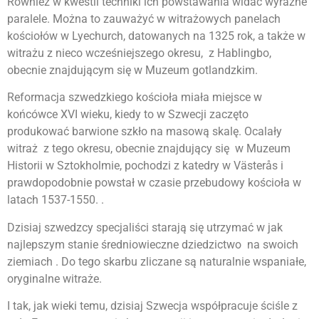
Również w kwestii techniki ich powstawania widać wyraźne
paralele. Można to zauważyć w witrażowych panelach
kościołów w Lyechurch, datowanych na 1325 rok, a także w
witrażu z nieco wcześniejszego okresu, z Hablingbo,
obecnie znajdującym się w Muzeum gotlandzkim.
Reformacja szwedzkiego kościoła miała miejsce w
końcówce XVI wieku, kiedy to w Szwecji zaczęto
produkować barwione szkło na masową skalę. Ocalały
witraż z tego okresu, obecnie znajdujący się w Muzeum
Historii w Sztokholmie, pochodzi z katedry w Västerås i
prawdopodobnie powstał w czasie przebudowy kościoła w
latach 1537-1550. .
Dzisiaj szwedzcy specjaliści starają się utrzymać w jak
najlepszym stanie średniowieczne dziedzictwo na swoich
ziemiach . Do tego skarbu zliczane są naturalnie wspaniałe,
oryginalne witraże.
I tak, jak wieki temu, dzisiaj Szwecja współpracuje ściśle z