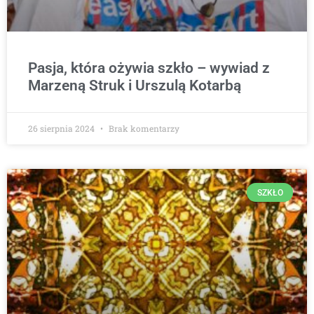
Pasja, która ożywia szkło – wywiad z
Marzeną Struk i Urszulą Kotarbą
26 sierpnia 2024
Brak komentarzy
SZKŁO