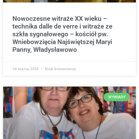
Nowoczesne witraże XX wieku –
technika dalle de verre i witraże ze
szkła sygnałowego – kościół pw.
Wniebowzięcia Najświętszej Maryi
Panny, Władysławowo
24 marca 2025
Brak komentarzy
WYWIADY