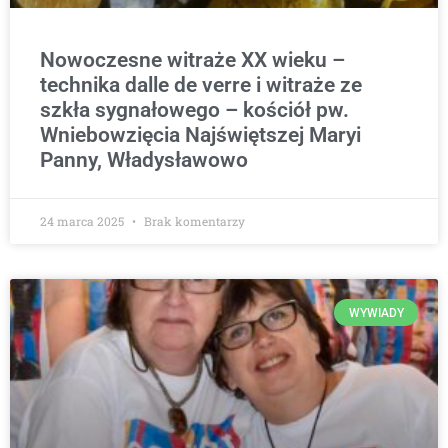
Nowoczesne witraże XX wieku –
technika dalle de verre i witraże ze
szkła sygnałowego – kościół pw.
Wniebowzięcia Najświętszej Maryi
Panny, Władysławowo
24 marca 2025
Brak komentarzy
WYWIADY