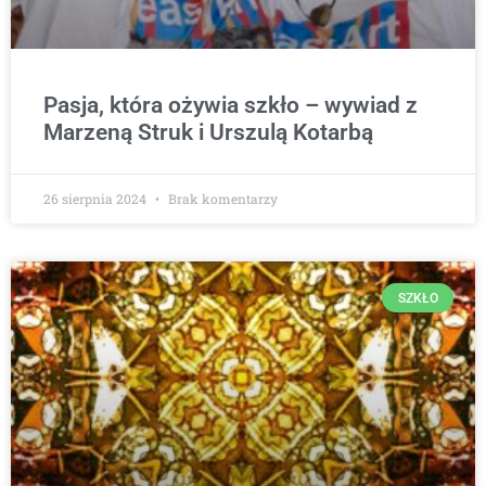
Pasja, która ożywia szkło – wywiad z
Marzeną Struk i Urszulą Kotarbą
26 sierpnia 2024
Brak komentarzy
SZKŁO