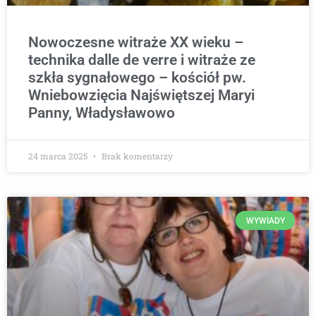
Nowoczesne witraże XX wieku –
technika dalle de verre i witraże ze
szkła sygnałowego – kościół pw.
Wniebowzięcia Najświętszej Maryi
Panny, Władysławowo
24 marca 2025
Brak komentarzy
WYWIADY