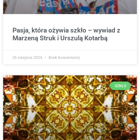
Pasja, która ożywia szkło – wywiad z
Marzeną Struk i Urszulą Kotarbą
26 sierpnia 2024
Brak komentarzy
SZKŁO