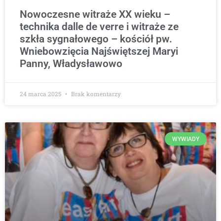
Nowoczesne witraże XX wieku –
technika dalle de verre i witraże ze
szkła sygnałowego – kościół pw.
Wniebowzięcia Najświętszej Maryi
Panny, Władysławowo
24 marca 2025
Brak komentarzy
WYWIADY