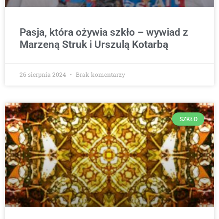
Pasja, która ożywia szkło – wywiad z
Marzeną Struk i Urszulą Kotarbą
26 sierpnia 2024
Brak komentarzy
SZKŁO