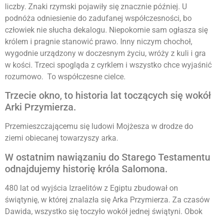
liczby. Znaki rzymski pojawiły się znacznie później. U
podnóża odniesienie do zadufanej współczesności, bo
człowiek nie słucha dekalogu. Niepokornie sam ogłasza się
królem i pragnie stanowić prawo. Inny niczym chochoł,
wygodnie urządzony w doczesnym życiu, wróży z kuli i gra
w kości. Trzeci spogląda z cyrklem i wszystko chce wyjaśnić
rozumowo. To współczesne cielce.
Trzecie okno, to historia lat toczących się wokół
Arki Przymierza.
Przemieszczającemu się ludowi Mojżesza w drodze do
ziemi obiecanej towarzyszy arka.
W ostatnim nawiązaniu do Starego Testamentu
odnajdujemy historię króla Salomona.
480 lat od wyjścia Izraelitów z Egiptu zbudował on
świątynię, w której znalazła się Arka Przymierza. Za czasów
Dawida, wszystko się toczyło wokół jednej świątyni. Obok