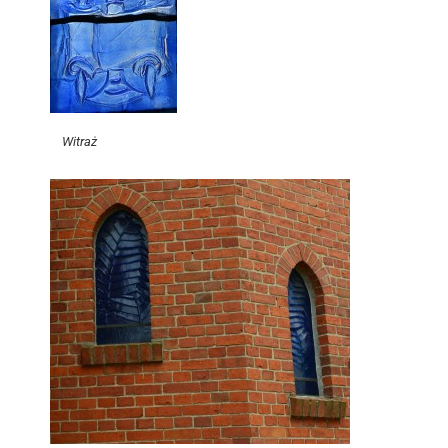
Witraż