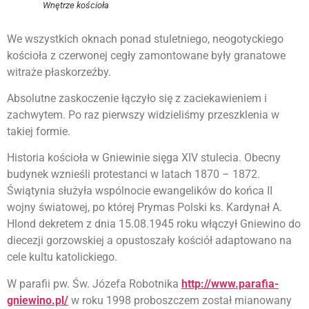
Wnętrze kościoła
We wszystkich oknach ponad stuletniego, neogotyckiego
kościoła z czerwonej cegły zamontowane były granatowe
witraże płaskorzeźby.
Absolutne zaskoczenie łączyło się z zaciekawieniem i
zachwytem. Po raz pierwszy widzieliśmy przeszklenia w
takiej formie.
Historia kościoła w Gniewinie sięga XIV stulecia. Obecny
budynek wznieśli protestanci w latach 1870 – 1872.
Świątynia służyła wspólnocie ewangelików do końca II
wojny światowej, po której Prymas Polski ks. Kardynał A.
Hlond dekretem z dnia 15.08.1945 roku włączył Gniewino do
diecezji gorzowskiej a opustoszały kościół adaptowano na
cele kultu katolickiego.
W parafii pw. Św. Józefa Robotnika
http://www.parafia-
gniewino.pl/
w roku 1998 proboszczem został mianowany