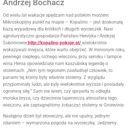
Andrzej Bochacz
Od wielu lat wakacje spędzam nad polskim morzem.
Mikroskopijny punkt na mapie – Kopalino – jest doskonałą
bazą wypadową dla krótkich i długich wycieczek. Nasi
agroturystyczni gospodarze Państwo Henryka i Andrzej
Soboniowie
http://kopalino-pokoje.pl/
wielokrotnie
wskazywali miejsca, które warto obejrzeć. W minionym roku,
pewnego ciepłego, cichego wieczoru, przy serniku i lampce
wina Henia opowiedziała nam kaszubską legendę o
stolemach. „Nim tym regionem zawładnął człowiek, to
panami tej krainy były właśnie stolemy. Z wyglądu
przypominały ludzi, ale były wielokrotnie wyższe i posiadały
ogromną siłę.” Sam nie wiem, czy sprawiła to odległa
morska bryza, czy dziecinnie tajemnicza atmosfera tego
wieczoru, ale zapragnęliśmy zobaczyć stolemy w Gniewinie.
Następny dzień był słoneczny, ale nie upalny, jednym
zdaniem – wymarzona pogoda na wycieczkę. Jedziemy.