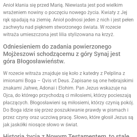
Anioł kłania się przed Marią. Niewiasta jest pod wielkim
wrażeniem nowiny o poczęciu nowego życia. Kwiaty z Jej
rąk spadają na ziemię. Anioł podnosi jeden z nich i jest pełen
zachwytu nad pięknem stworzonego świata. W rozecie
witraża umieszczona jest lilia stylizowana na krzyż.
Odniesieniem do zadania powierzonego
Mojżeszowi schodzącemu z góry Synaj jest
góra Błogosławieństw.
W rozecie witraża znajduje się koło z katedry z Pelplina z
imionami Boga – Qvis vt Deus. Zapisane są one hebrajskimi
znakami Jahwe, Adonai i Elohim. Pan Jezus wskazuje na
Ojca, do którego przychodzą ci miłosierni, którzy pocieszają
płaczących. Błogosławieni są miłosierni, którzy czynią pokój.
Do Boga idzie się przez poszukiwanie prawdy w pismach i
przez czyny oraz uczciwą pracę. Słowo, które głosił Jezus są
jak jaskółki niosące słowo w świat.
Historia życia z Nowym Testamentem, to stale