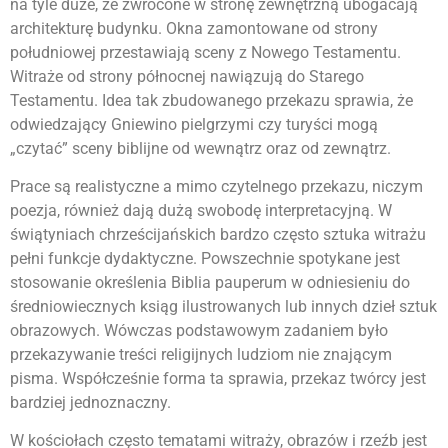
na tyle duże, że zwrócone w stronę zewnętrzną ubogacają
architekturę budynku. Okna zamontowane od strony
południowej przestawiają sceny z Nowego Testamentu.
Witraże od strony północnej nawiązują do Starego
Testamentu. Idea tak zbudowanego przekazu sprawia, że
odwiedzający Gniewino pielgrzymi czy turyści mogą
„czytać” sceny biblijne od wewnątrz oraz od zewnątrz.
Prace są realistyczne a mimo czytelnego przekazu, niczym
poezja, również dają dużą swobodę interpretacyjną. W
świątyniach chrześcijańskich bardzo często sztuka witrażu
pełni funkcje dydaktyczne. Powszechnie spotykane jest
stosowanie określenia Biblia pauperum w odniesieniu do
średniowiecznych ksiąg ilustrowanych lub innych dzieł sztuk
obrazowych. Wówczas podstawowym zadaniem było
przekazywanie treści religijnych ludziom nie znającym
pisma. Współcześnie forma ta sprawia, przekaz twórcy jest
bardziej jednoznaczny.
W kościołach często tematami witraży, obrazów i rzeźb jest