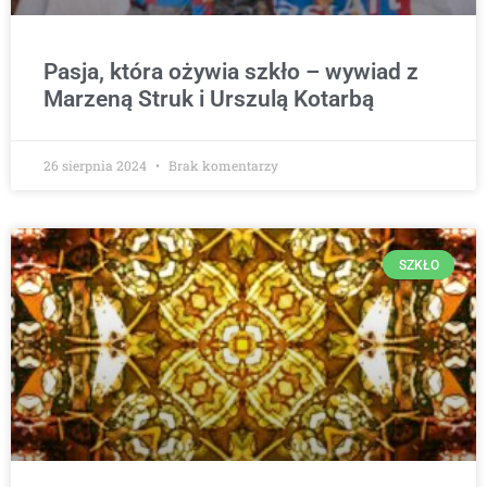
Pasja, która ożywia szkło – wywiad z
Marzeną Struk i Urszulą Kotarbą
26 sierpnia 2024
Brak komentarzy
SZKŁO