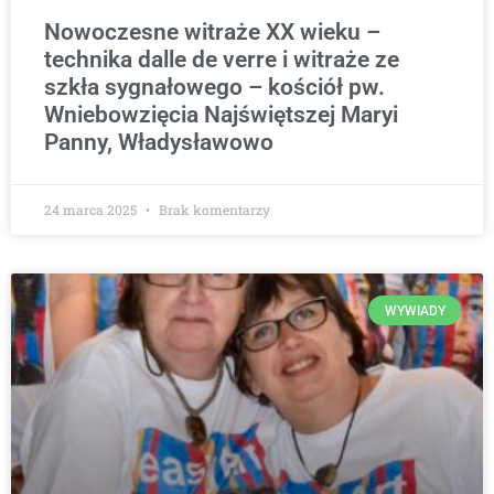
Nowoczesne witraże XX wieku –
technika dalle de verre i witraże ze
szkła sygnałowego – kościół pw.
Wniebowzięcia Najświętszej Maryi
Panny, Władysławowo
24 marca 2025
Brak komentarzy
WYWIADY