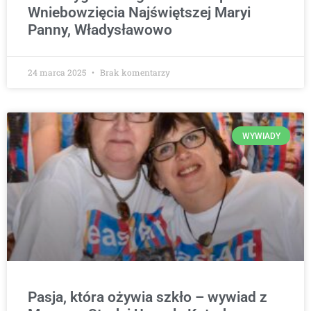
Wniebowzięcia Najświętszej Maryi
Panny, Władysławowo
24 marca 2025
Brak komentarzy
WYWIADY
Pasja, która ożywia szkło – wywiad z