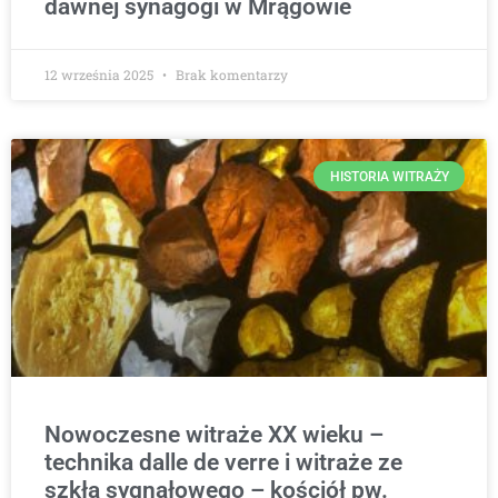
dawnej synagogi w Mrągowie
12 września 2025
Brak komentarzy
HISTORIA WITRAŻY
Nowoczesne witraże XX wieku –
technika dalle de verre i witraże ze
szkła sygnałowego – kościół pw.