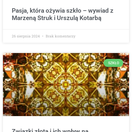
Pasja, która ożywia szkło – wywiad z
Marzeną Struk i Urszulą Kotarbą
26 sierpnia 2024
Brak komentarzy
SZKŁO
Związki złota i ich wpływ na