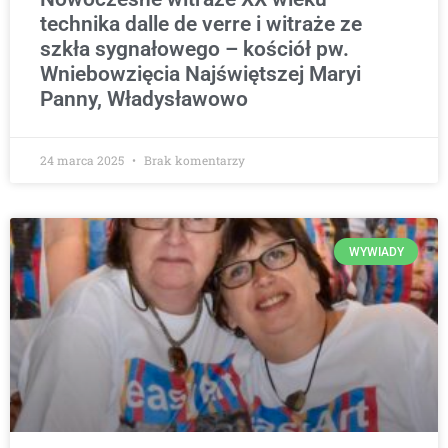
technika dalle de verre i witraże ze
szkła sygnałowego – kościół pw.
Wniebowzięcia Najświętszej Maryi
Panny, Władysławowo
24 marca 2025
Brak komentarzy
WYWIADY