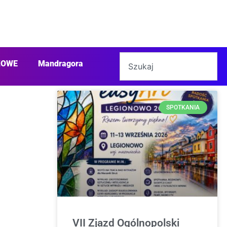
ŻOWE
Mandragora
SPOTKANIA
VII Zjazd Ogólnopolski