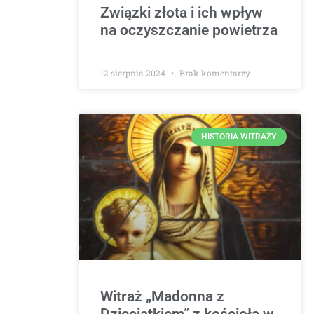
Związki złota i ich wpływ
na oczyszczanie powietrza
12 sierpnia 2024
Brak komentarzy
HISTORIA WITRAŻY
Witraż „Madonna z
Dzieciątkiem” z kościoła w