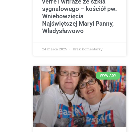
verre i witraże ze szkła
sygnałowego – kościół pw.
Wniebowzięcia
Najświętszej Maryi Panny,
Władysławowo
24 marca 2025
Brak komentarzy
WYWIADY