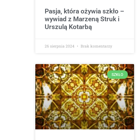
Pasja, która ożywia szkło –
wywiad z Marzeną Struk i
Urszulą Kotarbą
26 sierpnia 2024
Brak komentarzy
SZKŁO