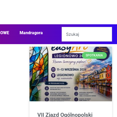
ŻOWE
Mandragora
SPOTKANIA
VII Zjazd Ogólnopolski