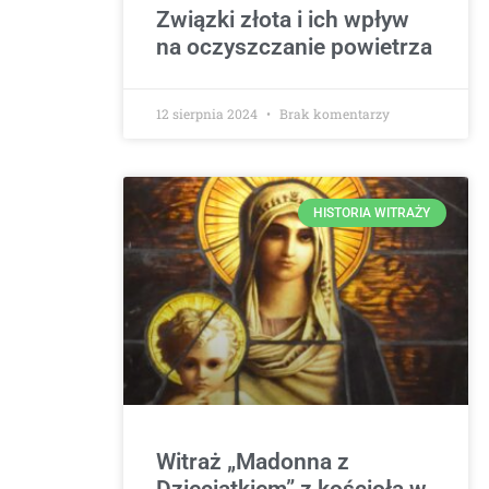
Związki złota i ich wpływ
na oczyszczanie powietrza
12 sierpnia 2024
Brak komentarzy
HISTORIA WITRAŻY
Witraż „Madonna z
Dzieciątkiem” z kościoła w