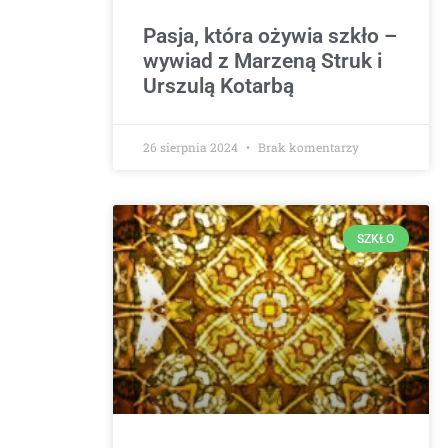
Pasja, która ożywia szkło –
wywiad z Marzeną Struk i
Urszulą Kotarbą
26 sierpnia 2024
Brak komentarzy
SZKŁO