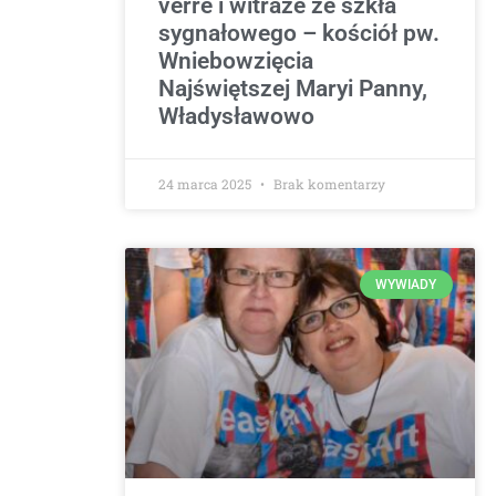
verre i witraże ze szkła
sygnałowego – kościół pw.
Wniebowzięcia
Najświętszej Maryi Panny,
Władysławowo
24 marca 2025
Brak komentarzy
WYWIADY