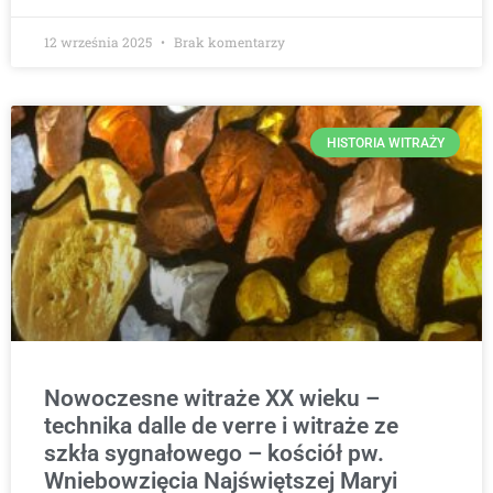
12 września 2025
Brak komentarzy
HISTORIA WITRAŻY
Nowoczesne witraże XX wieku –
technika dalle de verre i witraże ze
szkła sygnałowego – kościół pw.
Wniebowzięcia Najświętszej Maryi