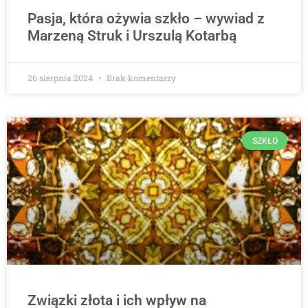
Pasja, która ożywia szkło – wywiad z
Marzeną Struk i Urszulą Kotarbą
26 sierpnia 2024
Brak komentarzy
SZKŁO
Związki złota i ich wpływ na