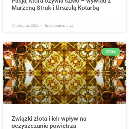
Pasja, która ożywia szkło – wywiad z
Marzeną Struk i Urszulą Kotarbą
26 sierpnia 2024
Brak komentarzy
SZKŁO
Związki złota i ich wpływ na
oczyszczanie powietrza