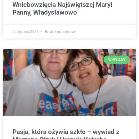
Wniebowzięcia Najświętszej Maryi
Panny, Władysławowo
24 marca 2025
Brak komentarzy
WYWIADY
Pasja, która ożywia szkło – wywiad z