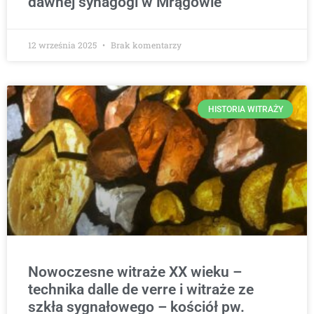
dawnej synagogi w Mrągowie
12 września 2025
Brak komentarzy
HISTORIA WITRAŻY
Nowoczesne witraże XX wieku –
technika dalle de verre i witraże ze
szkła sygnałowego – kościół pw.