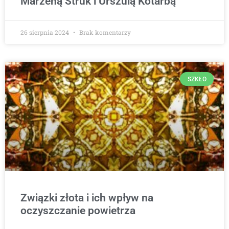
Marzeną Struk i Urszulą Kotarbą
26 sierpnia 2024
Brak komentarzy
SZKŁO
Związki złota i ich wpływ na
oczyszczanie powietrza