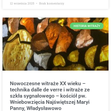
12 września 2025
Brak komentarzy
HISTORIA WITRAŻY
Nowoczesne witraże XX wieku –
technika dalle de verre i witraże ze
szkła sygnałowego – kościół pw.
Wniebowzięcia Najświętszej Maryi
Panny, Władysławowo