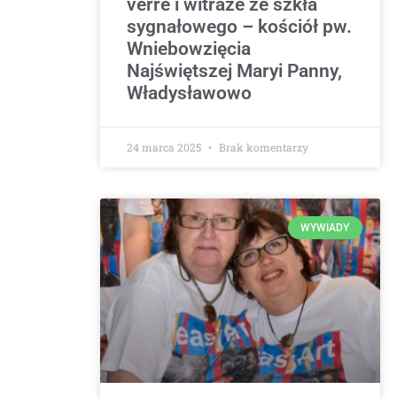
verre i witraże ze szkła
sygnałowego – kościół pw.
Wniebowzięcia
Najświętszej Maryi Panny,
Władysławowo
24 marca 2025
Brak komentarzy
WYWIADY