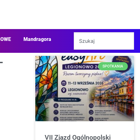
ŻOWE
Mandragora
-
SPOTKANIA
VII Zjazd Ogólnopolski