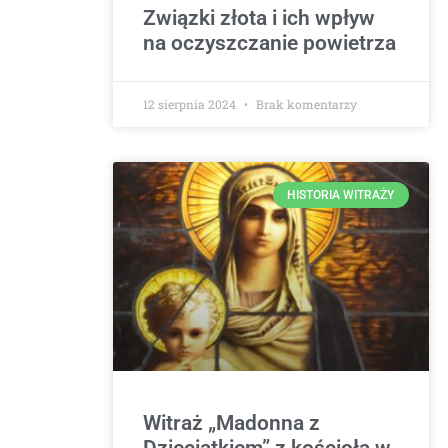
Związki złota i ich wpływ
na oczyszczanie powietrza
12 sierpnia 2024
Brak komentarzy
HISTORIA WITRAŻY
Witraż „Madonna z
Dzieciątkiem” z kościoła w