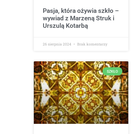
Pasja, która ożywia szkło –
wywiad z Marzeną Struk i
Urszulą Kotarbą
26 sierpnia 2024
Brak komentarzy
SZKŁO