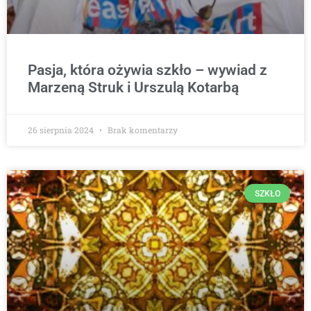
Pasja, która ożywia szkło – wywiad z
Marzeną Struk i Urszulą Kotarbą
26 sierpnia 2024
Brak komentarzy
SZKŁO