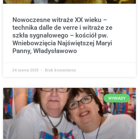
Nowoczesne witraże XX wieku –
technika dalle de verre i witraże ze
szkła sygnałowego – kościół pw.
Wniebowzięcia Najświętszej Maryi
Panny, Władysławowo
24 marca 2025
Brak komentarzy
WYWIADY