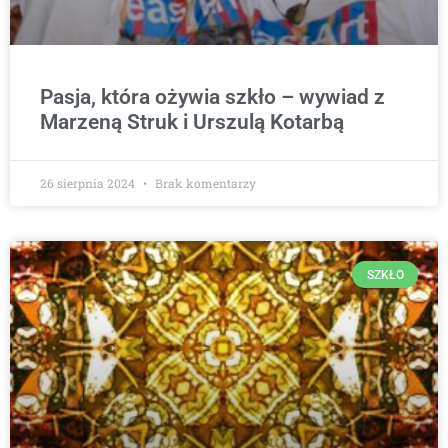
Pasja, która ożywia szkło – wywiad z
Marzeną Struk i Urszulą Kotarbą
26 sierpnia 2024
Brak komentarzy
SZKŁO