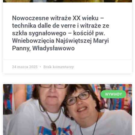
Nowoczesne witraże XX wieku –
technika dalle de verre i witraże ze
szkła sygnałowego – kościół pw.
Wniebowzięcia Najświętszej Maryi
Panny, Władysławowo
24 marca 2025
Brak komentarzy
WYWIADY