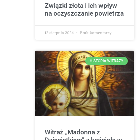
Związki złota i ich wpływ
na oczyszczanie powietrza
12 sierpnia 2024
Brak komentarzy
HISTORIA WITRAŻY
Witraż „Madonna z
Dzieciątkiem” z kościoła w