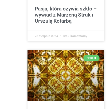
Pasja, która ożywia szkło –
wywiad z Marzeną Struk i
Urszulą Kotarbą
26 sierpnia 2024
Brak komentarzy
SZKŁO