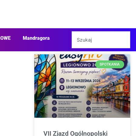
ŻOWE
Mandragora
SPOTKANIA
VII Zjazd Ogólnopolski