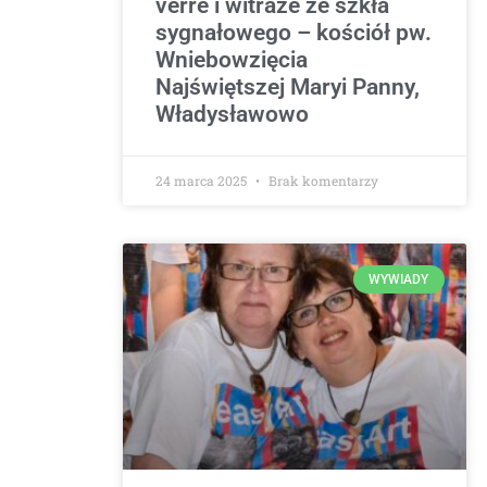
verre i witraże ze szkła
sygnałowego – kościół pw.
Wniebowzięcia
Najświętszej Maryi Panny,
Władysławowo
24 marca 2025
Brak komentarzy
WYWIADY