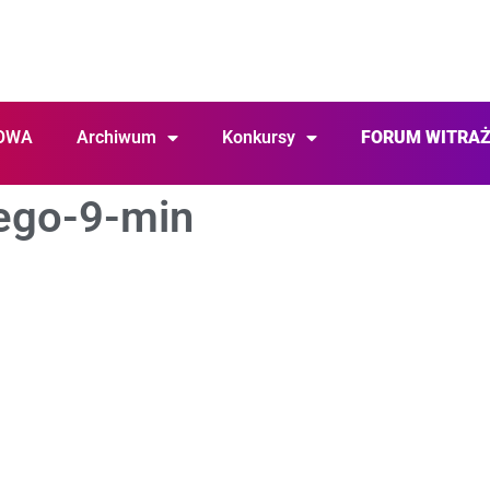
OWA
Archiwum
Konkursy
FORUM WITRA
iego-9-min