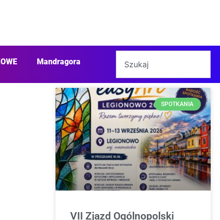
ŻOWE
Mandragora
SPOTKANIA
VII Zjazd Ogólnopolski