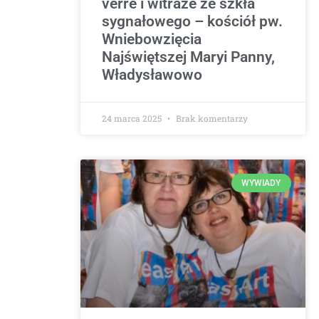
verre i witraże ze szkła
sygnałowego – kościół pw.
Wniebowzięcia
Najświętszej Maryi Panny,
Władysławowo
24 marca 2025
Brak komentarzy
WYWIADY