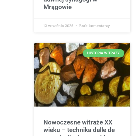
Mrągowie
12 września 2025
Brak komentarzy
HISTORIA WITRAŻY
Nowoczesne witraże XX
wieku – technika dalle de