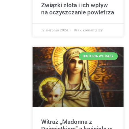
Związki złota i ich wpływ
na oczyszczanie powietrza
12 sierpnia 2024
Brak komentarzy
HISTORIA WITRAŻY
Witraż „Madonna z
Dzieciątkiem” z kościoła w