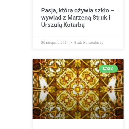
Pasja, która ożywia szkło –
wywiad z Marzeną Struk i
Urszulą Kotarbą
26 sierpnia 2024
Brak komentarzy
SZKŁO