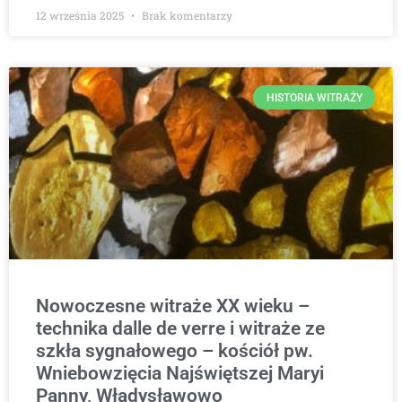
12 września 2025
Brak komentarzy
HISTORIA WITRAŻY
Nowoczesne witraże XX wieku –
technika dalle de verre i witraże ze
szkła sygnałowego – kościół pw.
Wniebowzięcia Najświętszej Maryi
Panny, Władysławowo