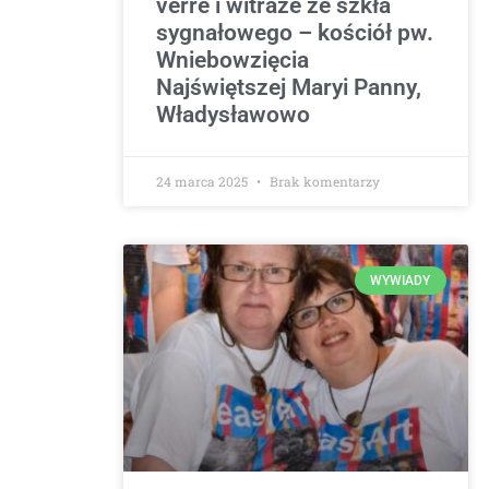
verre i witraże ze szkła
sygnałowego – kościół pw.
Wniebowzięcia
Najświętszej Maryi Panny,
Władysławowo
24 marca 2025
Brak komentarzy
WYWIADY