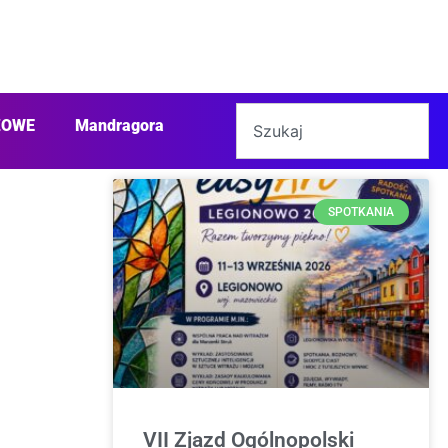
ŻOWE
Mandragora
SPOTKANIA
VII Zjazd Ogólnopolski