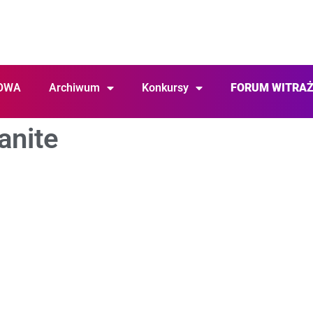
OWA
Archiwum
Konkursy
FORUM WITRA
anite