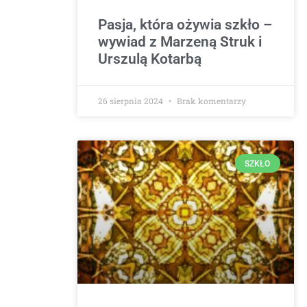
Pasja, która ożywia szkło –
wywiad z Marzeną Struk i
Urszulą Kotarbą
26 sierpnia 2024
Brak komentarzy
SZKŁO