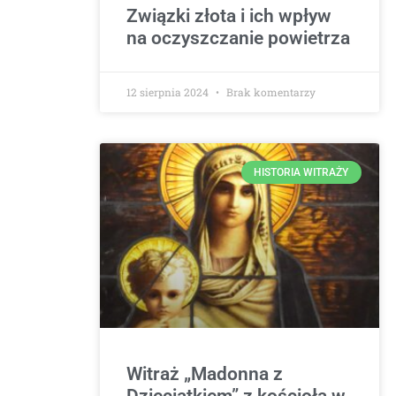
Związki złota i ich wpływ
na oczyszczanie powietrza
12 sierpnia 2024
Brak komentarzy
HISTORIA WITRAŻY
Witraż „Madonna z
Dzieciątkiem” z kościoła w