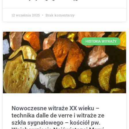
12 września 2025
Brak komentarzy
HISTORIA WITRAŻY
Nowoczesne witraże XX wieku –
technika dalle de verre i witraże ze
szkła sygnałowego – kościół pw.