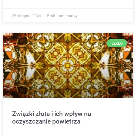
26 sierpnia 2024
Brak komentarzy
SZKŁO
Związki złota i ich wpływ na
oczyszczanie powietrza