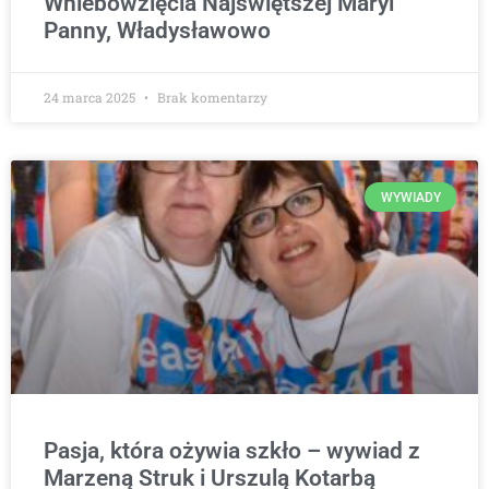
Wniebowzięcia Najświętszej Maryi
Panny, Władysławowo
24 marca 2025
Brak komentarzy
WYWIADY
Pasja, która ożywia szkło – wywiad z
Marzeną Struk i Urszulą Kotarbą