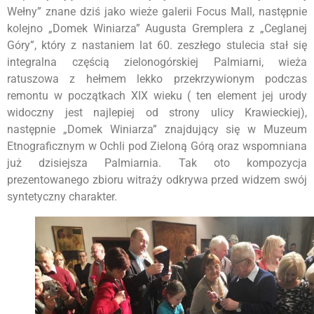
Wełny” znane dziś jako wieże galerii Focus Mall, następnie
kolejno „Domek Winiarza” Augusta Gremplera z „Ceglanej
Góry”, który z nastaniem lat 60. zeszłego stulecia stał się
integralna częścią zielonogórskiej Palmiarni, wieża
ratuszowa z hełmem lekko przekrzywionym podczas
remontu w początkach XIX wieku ( ten element jej urody
widoczny jest najlepiej od strony ulicy Krawieckiej),
następnie „Domek Winiarza” znajdujący się w Muzeum
Etnograficznym w Ochli pod Zieloną Górą oraz wspomniana
już dzisiejsza Palmiarnia. Tak oto kompozycja
prezentowanego zbioru witraży odkrywa przed widzem swój
syntetyczny charakter.