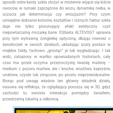
sposób ostre kanty szkła złożyć w misternie wijące się kiście
owoców, w rumaki zaprzężone do wozu, dynamikę nieba, w
uczucia jak determinacja czy entuzjazm? Przy czym
umiejętne dobranie kolorów, kształtów i różnych faktur szkła
daje nie tylko piorunujący efekt estetyczny czyli
niepowtarzalną mozaikę barw. Elżbieta ALTEVOGT uprawia
przy tym wytrawną żonglerkę optyczną, dbając również o
światłocień w swoich dziełach, układając szaty postaci w
miękkie fałdy, fachowo „gniotąc” je lub wygładzając. I tak
widz, zatopiony w wartko opowiadanych historiach, cały
czas ma przed oczyma przezroczystą twardą materię –
medium z pozoru martwe, ale i kruche, wrażliwe, kapryśne,
urokliwe, czyste lub zmącone, po prostu nieprzewidywalne.
Biorąc pod uwagę właśnie ten główny składnik dzieła,
nasuwa się refleksja, że oglądający porusza się w 3D, gdyż
zachodzi tu swoista interakcja pomiędzy światłem,
przestrzenią lokalną a odbiorcą.