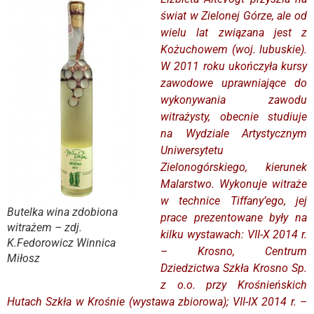
świat w Zielonej Górze, ale od
wielu lat związana jest z
Kożuchowem (woj. lubuskie).
W 2011 roku ukończyła kursy
zawodowe uprawniające do
wykonywania zawodu
witrażysty, obecnie studiuje
na Wydziale Artystycznym
Uniwersytetu
Zielonogórskiego, kierunek
Malarstwo. Wykonuje witraże
w technice Tiffany’ego, jej
Butelka wina zdobiona
prace prezentowane były na
witrażem – zdj.
kilku wystawach: VII-X 2014 r.
K.Fedorowicz Winnica
– Krosno, Centrum
Miłosz
Dziedzictwa Szkła Krosno Sp.
z o.o. przy Krośnieńskich
Hutach Szkła w Krośnie (wystawa zbiorowa); VII-IX 2014 r. –