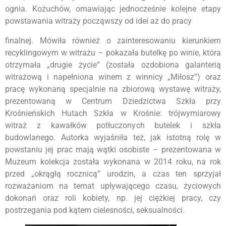
ognia. Kożuchów, omawiając jednocześnie kolejne etapy
powstawania witraży począwszy od idei aż do pracy
finalnej. Mówiła również o zainteresowaniu kierunkiem
recyklingowym w witrażu – pokazała butelkę po winie, która
otrzymała „drugie życie” (została ozdobiona galanterią
witrażową i napełniona winem z winnicy „Miłosz”) oraz
pracę wykonaną specjalnie na zbiorową wystawę witraży,
prezentowaną w Centrum Dziedzictwa Szkła przy
Krośnieńskich Hutach Szkła w Krośnie: trójwymiarowy
witraż z kawałków potłuczonych butelek i szkła
budowlanego. Autorka wyjaśniła też, jak istotną rolę w
powstaniu jej prac mają wątki osobiste – prezentowana w
Muzeum kolekcja została wykonana w 2014 roku, na rok
przed „okrągłą rocznicą” urodzin, a czas ten sprzyjał
rozważaniom na temat upływającego czasu, życiowych
dokonań oraz roli kobiety, np. jej ciężkiej pracy, czy
postrzegania pod kątem cielesności, seksualności.