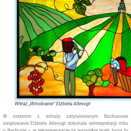
Witraż „Winobranie” Elżbieta Altevogt
W ostatnim z witraży zatytułowanym Bachusowe
świętowanie Elżbieta Altevogt dokonała reinterpretacji mitu
o Bachusie – w rekompensacie za wszystkie trudy życia to