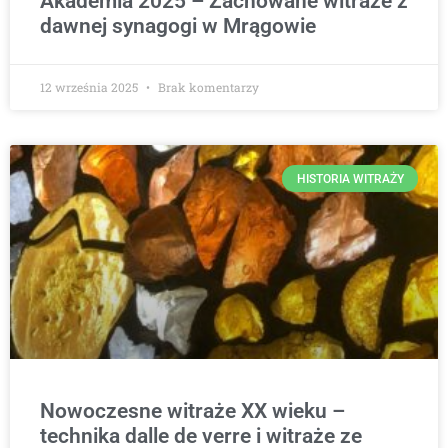
Akademia 2025 – Zachowane witraże z
dawnej synagogi w Mrągowie
12 września 2025
Brak komentarzy
HISTORIA WITRAŻY
Nowoczesne witraże XX wieku –
technika dalle de verre i witraże ze