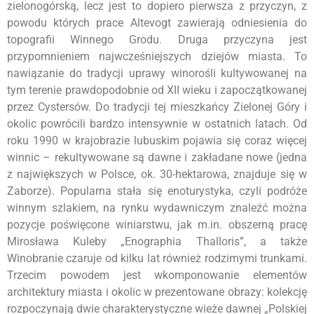
zielonogórską, lecz jest to dopiero pierwsza z przyczyn, z
powodu których prace Altevogt zawierają odniesienia do
topografii Winnego Grodu. Druga przyczyna jest
przypomnieniem najwcześniejszych dziejów miasta. To
nawiązanie do tradycji uprawy winorośli kultywowanej na
tym terenie prawdopodobnie od XII wieku i zapoczątkowanej
przez Cystersów. Do tradycji tej mieszkańcy Zielonej Góry i
okolic powrócili bardzo intensywnie w ostatnich latach. Od
roku 1990 w krajobrazie lubuskim pojawia się coraz więcej
winnic – rekultywowane są dawne i zakładane nowe (jedna
z największych w Polsce, ok. 30-hektarowa, znajduje się w
Zaborze). Popularna stała się enoturystyka, czyli podróże
winnym szlakiem, na rynku wydawniczym znaleźć można
pozycje poświęcone winiarstwu, jak m.in. obszerną pracę
Mirosława Kuleby „Enographia Thalloris”, a także
Winobranie czaruje od kilku lat również rodzimymi trunkami.
Trzecim powodem jest wkomponowanie elementów
architektury miasta i okolic w prezentowane obrazy: kolekcję
rozpoczynają dwie charakterystyczne wieże dawnej „Polskiej