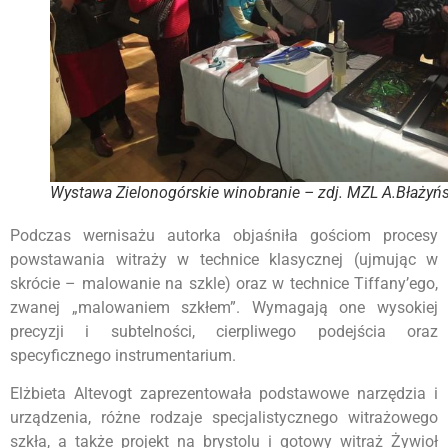
Wystawa Zielonogórskie winobranie – zdj. MZL A.Błażyń
Podczas wernisażu autorka objaśniła gościom procesy
powstawania witraży w technice klasycznej (ujmując w
skrócie – malowanie na szkle) oraz w technice Tiffany’ego,
zwanej „malowaniem szkłem”. Wymagają one wysokiej
precyzji i subtelności, cierpliwego podejścia oraz
specyficznego instrumentarium.
Elżbieta Altevogt zaprezentowała podstawowe narzędzia i
urządzenia, różne rodzaje specjalistycznego witrażowego
szkła, a także projekt na brystolu i gotowy witraż Żywioł