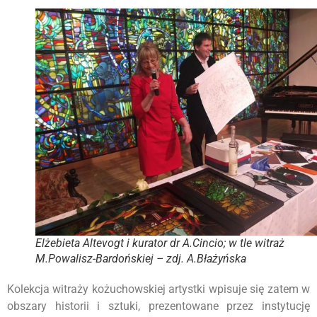
Elżebieta Altevogt i kurator dr A.Cincio; w tle witraż
M.Powalisz-Bardońskiej – zdj. A.Błażyńska
Kolekcja witraży kożuchowskiej artystki wpisuje się zatem w
obszary historii i sztuki, prezentowane przez instytucję