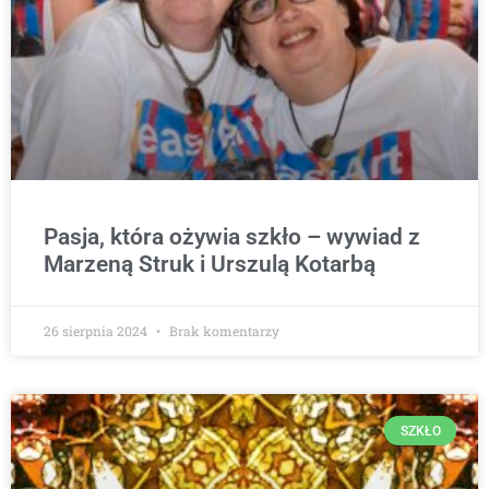
Pasja, która ożywia szkło – wywiad z
Marzeną Struk i Urszulą Kotarbą
26 sierpnia 2024
Brak komentarzy
SZKŁO