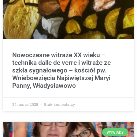
Nowoczesne witraże XX wieku –
technika dalle de verre i witraże ze
szkła sygnałowego – kościół pw.
Wniebowzięcia Najświętszej Maryi
Panny, Władysławowo
24 marca 2025
Brak komentarzy
WYWIADY