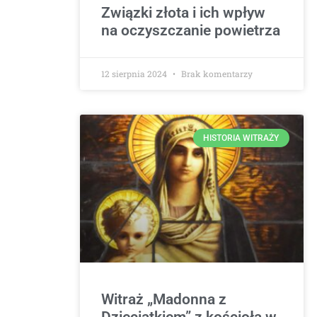
Związki złota i ich wpływ
na oczyszczanie powietrza
12 sierpnia 2024
Brak komentarzy
HISTORIA WITRAŻY
Witraż „Madonna z
Dzieciątkiem” z kościoła w