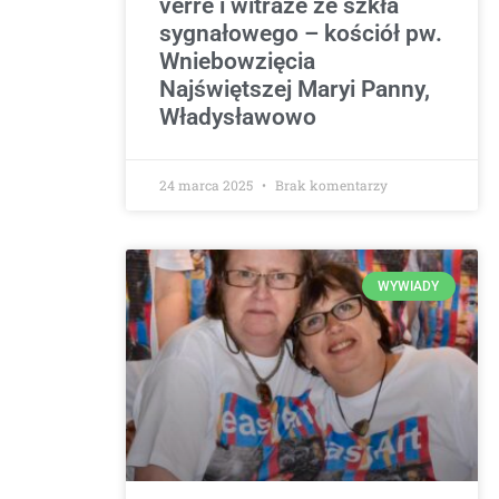
verre i witraże ze szkła
sygnałowego – kościół pw.
Wniebowzięcia
Najświętszej Maryi Panny,
Władysławowo
24 marca 2025
Brak komentarzy
WYWIADY