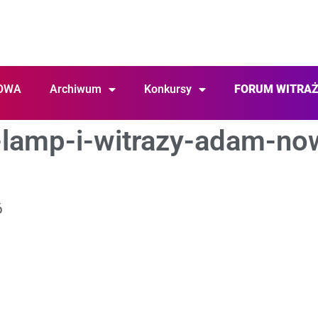
OWA
Archiwum
Konkursy
FORUM WITRA
-lamp-i-witrazy-adam-no
6