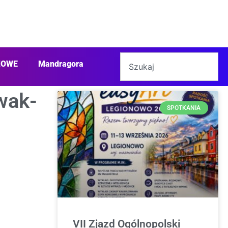
ŻOWE
Mandragora
wak-
SPOTKANIA
VII Zjazd Ogólnopolski