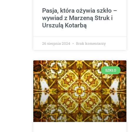
Pasja, która ożywia szkło –
wywiad z Marzeną Struk i
Urszulą Kotarbą
26 sierpnia 2024
Brak komentarzy
SZKŁO