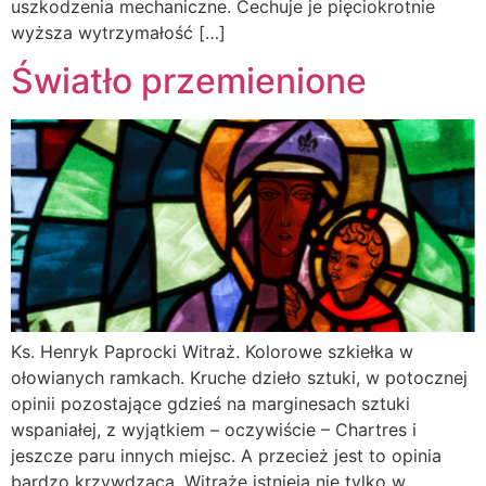
uszkodzenia mechaniczne. Cechuje je pięciokrotnie
wyższa wytrzymałość […]
Światło przemienione
Ks. Henryk Paprocki Witraż. Kolorowe szkiełka w
ołowianych ramkach. Kruche dzieło sztuki, w potocznej
opinii pozostające gdzieś na marginesach sztuki
wspaniałej, z wyjątkiem – oczywiście – Chartres i
jeszcze paru innych miejsc. A przecież jest to opinia
bardzo krzywdząca. Witraże istnieją nie tylko w