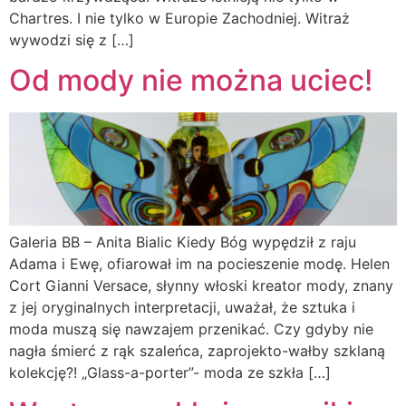
Chartres. I nie tylko w Europie Zachodniej. Witraż
wywodzi się z […]
Od mody nie można uciec!
Galeria BB – Anita Bialic Kiedy Bóg wypędził z raju
Adama i Ewę, ofiarował im na pocieszenie modę. Helen
Cort Gianni Versace, słynny włoski kreator mody, znany
z jej oryginalnych interpretacji, uważał, że sztuka i
moda muszą się nawzajem przenikać. Czy gdyby nie
nagła śmierć z rąk szaleńca, zaprojekto-wałby szklaną
kolekcję?! „Glass-a-porter”- moda ze szkła […]